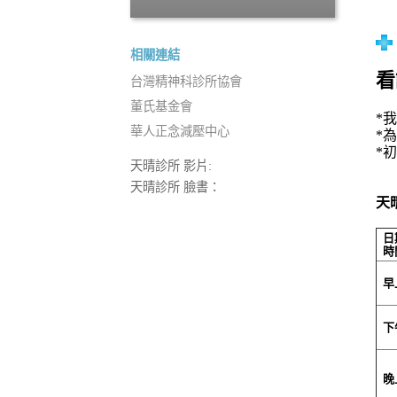
相關連結
看
台灣精神科診所協會
董氏基金會
*
華人正念減壓中心
*
*
天晴診所 影片:
天晴診所 臉書：
天
日
時
早
下
晚