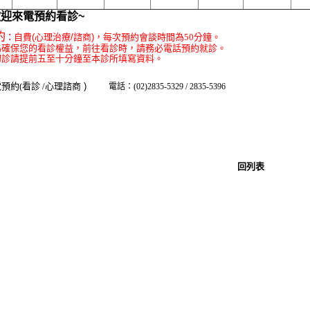
歡迎來電預約看診
~
 :
自費(心理治療/諮商)
，每次預約會談時間為50分鐘
。
為確保您的看診權益，前往看診時，請務必電話預約就診
。
 初診請提前五至十分鐘至本診所填寫資料
。
預約(看診 /
心理諮商 )
電話：(02)2835-5329 / 2835-5396
回列表