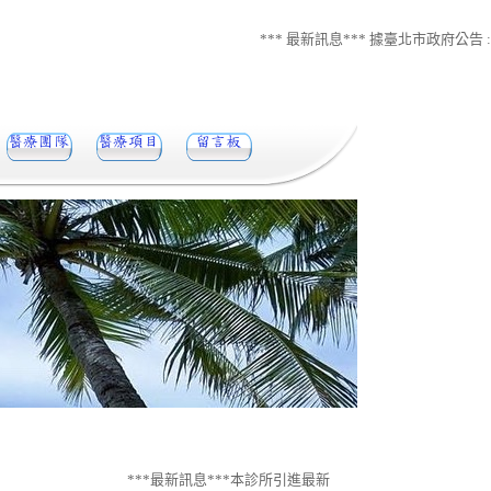
*** 最新訊息*** 據臺北市政府公告
***最新訊息***本診所引進最新安全有效、非侵入性、非藥物