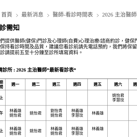
首頁
最新消息
醫師-看診時間表
2026 主治醫師
診需知
我們提供醫
師(
健
保)門診及心理師(自費)心理治療/諮商約診，健
為保持看診時間及品質，建議您看診前請先
電話預約
，我們將保留
初診請提前五至十分鐘至診所填寫資料。
晴診所 : 2026 主治醫師*最新看診表
*
期
週一
週二
週三
週四
週五
週六
週
間
姚怡君
上
李慧玟
林義雄
劉怡青
林義雄
午
姚怡君
林義雄
姚怡君
姚怡君
李慧玟
林義雄
林義雄
林義雄
林義雄
上
姚怡君
姚怡君
姚怡君
李慧玟