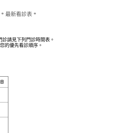
 * 最新看診表 *
保門診請見下列門診時間表。
您的優先看診順序。
日