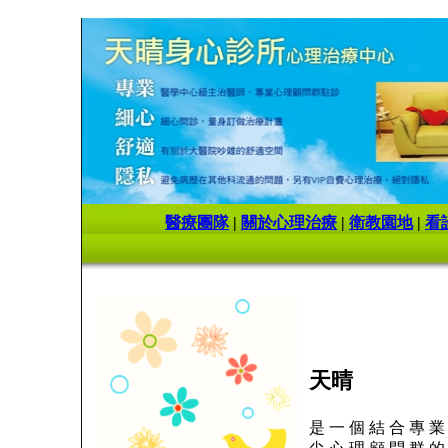
醫療團隊
|
關於心理治療
|
衛教園地
|
看
天晴
是 一 個 結 合 專 業