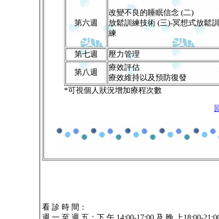
改變不良的睡眠信念 (二)
第六週
放鬆訓練技術 (三)-冥想式放鬆
練
第七週
壓力管理
療效評估
第八週
療效維持以及預防復發
*可視個人狀況增加療程次數
看 診 時 間：
週 一 至 週 五：下 午 14:00-17:00 及 晚 上18:00-21:0