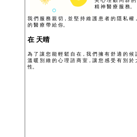
尖 心 理 顧 問 群 的
精 神 醫 療 服 務。
我 們 服 務 親 切，並 堅 持 維 護 患 者 的 隱 私 權
的 醫 療 帶 給 你。
在 天晴
為 了 讓 您 能 輕 鬆 自 在，我 們 擁 有 舒 適 的 候
溫 暖 別 緻 的 心 理 諮 商 室，讓 您 感 受 有 別 於 
性。