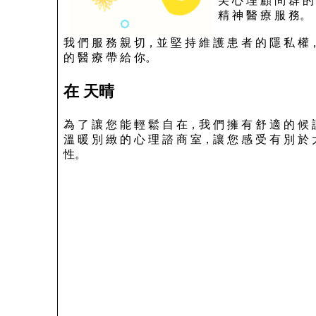
尖 心 理 顧 問 群 的
精 神 醫 療 服 務。
我 們 服 務 親 切，並 堅 持 維 護 患 者 的 隱 私 權
的 醫 療 帶 給 你。
在 天晴
為 了 讓 您 能 輕 鬆 自 在，我 們 擁 有 舒 適 的 候
溫 暖 別 緻 的 心 理 諮 商 室，讓 您 感 受 有 別 於 
性。