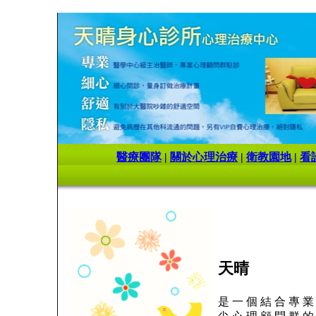
醫療團隊
|
關於心理治療
|
衛教園地
|
看
天晴
是 一 個 結 合 專 業