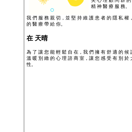
尖 心 理 顧 問 群 的
精 神 醫 療 服 務。
我 們 服 務 親 切，並 堅 持 維 護 患 者 的 隱 私 權
的 醫 療 帶 給 你。
在 天晴
為 了 讓 您 能 輕 鬆 自 在，我 們 擁 有 舒 適 的 候
溫 暖 別 緻 的 心 理 諮 商 室，讓 您 感 受 有 別 於 
性。