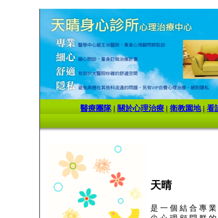
醫療團隊
|
關於心理治療
|
衛教園地
|
看
天晴
是 一 個 結 合 專 業