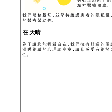
尖 心 理 顧 問 群 的
精 神 醫 療 服 務。
我 們 服 務 親 切，並 堅 持 維 護 患 者 的 隱 私 權
的 醫 療 帶 給 你。
在 天晴
為 了 讓 您 能 輕 鬆 自 在，我 們 擁 有 舒 適 的 候
溫 暖 別 緻 的 心 理 諮 商 室，讓 您 感 受 有 別 於 
性。