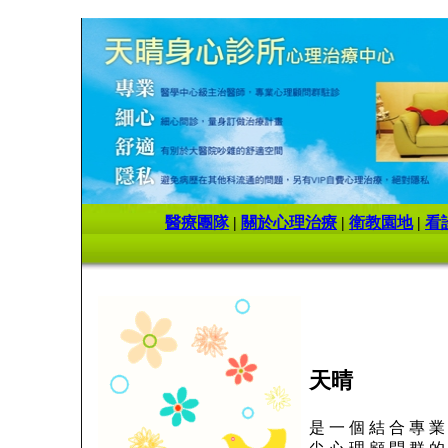
醫療團隊
|
關於心理治療
|
衛教園地
|
看
天晴
是 一 個 結 合 專 業