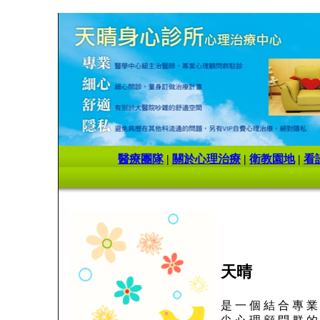
醫療團隊
|
關於心理治療
|
衛教園地
|
看
天晴
是 一 個 結 合 專 業