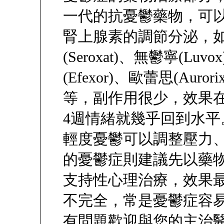
一代的抗憂鬱藥物，可
腎上腺素的調節分泌，如：
(Seroxat)、無鬱寧(Luv
(Efexor)、歐蕾思(Auror
等，副作用很少，效果在1
4週情緒就幾乎回到水平
輕度憂鬱可以調整壓力
的憂鬱症則建議先以藥
支持性心理治療，效果
不完全，常是憂鬱症容
有問題歡迎與您的主治