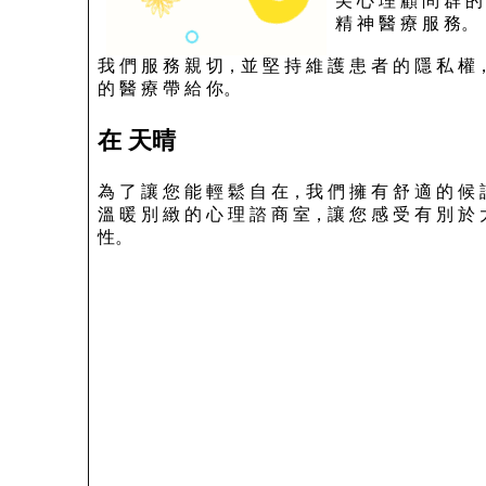
尖 心 理 顧 問 群 的
精 神 醫 療 服 務。
我 們 服 務 親 切，並 堅 持 維 護 患 者 的 隱 私 權
的 醫 療 帶 給 你。
在 天晴
為 了 讓 您 能 輕 鬆 自 在，我 們 擁 有 舒 適 的 候
溫 暖 別 緻 的 心 理 諮 商 室，讓 您 感 受 有 別 於 
性。