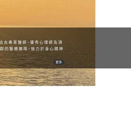
結 合 專 業 醫 師、優 秀 心 理 師 及 頂
 群 的 醫 療 團 隊，致 力 於 身 心 精 神
 切，並 堅 持 維 護 患 者 的 隱 私 權，
更多
 最 高 品 質 的 醫 療 帶 給 你。
 輕