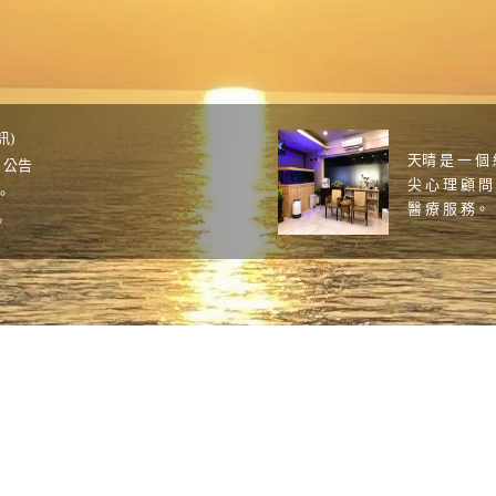
訊)
天晴 是 一 個 
診 公告
尖 心 理 顧 問
告。
醫 療 服 務。
。
我 們 服 務 親
告。
全 心 全 意 將
日) 休診公告。
激（rTMS) 。
在天晴
為 了 讓 您 能
6 看診時間表