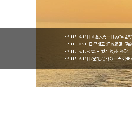
* 115 . 9/13日 正念入門一日坊(課程資
* 115 . 07/10日 星期五 (巴威颱風) 停
* 115 . 6/19~6/21日 (端午節) 休診公
* 115 . 6/13日 (星期六) 休診一天 公告
* 115 . 4/02~4/06日 (清明節) 休診公
* 115 . 2/27~2/28日 228(和平紀念
* 最新訊息*** 本診所引進最新安全有效、非侵入性、非藥物的治療：經顱磁刺
林義雄 醫師 Sean Y.H. Lin MD. (院長 ): 202