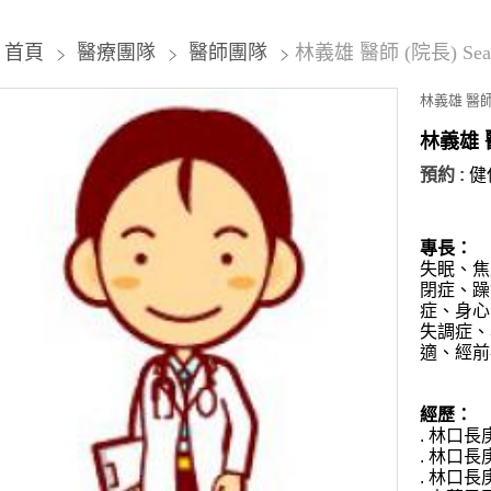
首頁
醫療團隊
醫師團隊
林義雄 醫師 (院長) Sean
林義雄 醫師 (
林義雄 
預約 :
健
專長：
失眠、焦
閉症、躁
症、身心
失調症、
適、經前
經歷：
. 林口
. 林口
. 林口