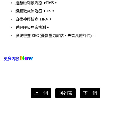
經顱磁剌激治療
rTMS。
經顱微電流治療
CES
。
自律神經檢查
HRV
。
睡眠呯吸居家檢測
。
腦波檢查
EEG (憂鬱壓力評估
、失智風險評估
)。
更多內容
上一個
回列表
下一個